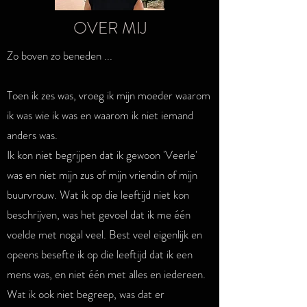
OVER MIJ
Zo boven zo beneden ...
Toen ik zes was, vroeg ik mijn moeder waarom
ik was wie ik was en waarom ik niet iemand
anders was.
Ik kon niet begrijpen dat ik gewoon 'Veerle'
was en niet mijn zus of mijn vriendin of mijn
buurvrouw. Wat ik op die leeftijd niet kon
beschrijven, was het gevoel dat ik me één
voelde met nogal veel. Best veel eigenlijk en
opeens besefte ik op die leeftijd dat ik een
mens was, en niet één met alles en iedereen.
Wat ik ook niet begreep, was dat er