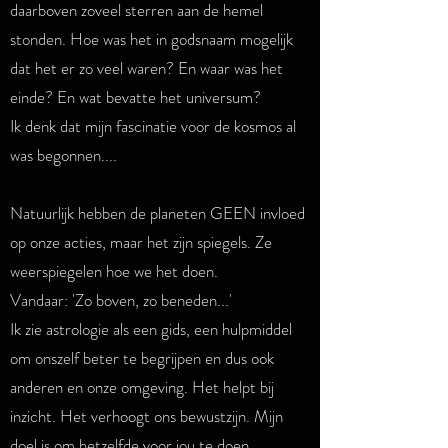
daarboven zoveel sterren aan de hemel
stonden. Hoe was het in godsnaam mogelijk
dat het er zo veel waren? En waar was het
einde? En wat bevatte het universum?
Ik denk dat mijn fascinatie voor de kosmos al
was begonnen....
Natuurlijk hebben de planeten GEEN invloed
op onze acties, maar het zijn spiegels. Ze
weerspiegelen hoe we het doen.
Vandaar: 'Zo boven, zo beneden...'
Ik zie astrologie als een gids, een hulpmiddel
om onszelf beter te begrijpen en dus ook
anderen en onze omgeving. Het helpt bij
inzicht. Het verhoogt ons bewustzijn. Mijn
doel is om hetzelfde voor jou te doen.